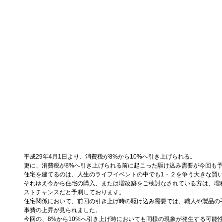
平成29年4月1日より、消費税が8%から10%へ引き上げられる。 
更に、消費税が8%へ引き上げられる前に起こった駆け込み需要が今回も予
住宅を建てるのは、人生のライフイベントの中でも1・２を争う大きな買い
それゆえ今から住宅の購入、または増改築をご検討なされている方は、増
ストチャンスだと予測しております。 
住宅関係において、前回の引き上げ時の駆け込み需要では、職人や製品の
事費の上昇が見られました。 
今回の、8%から10%へ引き上げ時においても同様の現象が発生する可能性