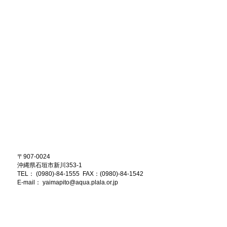
〒907-0024
沖縄県石垣市新川353-1
TEL： (0980)-84-1555 FAX：(0980)-84-1542
E-mail：
yaimapito@aqua.plala.or.jp