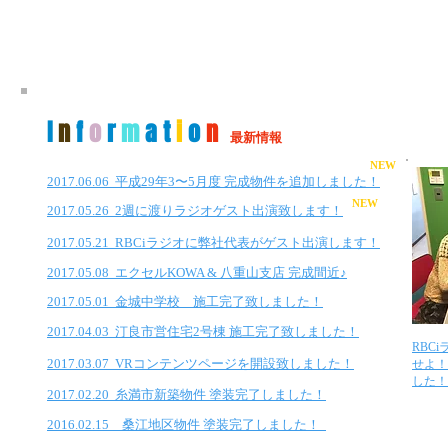
I
n
f
o
r
m
a t
i
o
n
最新情報
NEW
2017.06.06 平成29年3〜5月度 完成物件を追加しました！
NEW
2017.05.26 2週に渡りラジオゲスト出演致します！
2017.05.21 RBCiラジオに弊社代表がゲスト出演します！
2017.05.08 エクセルKOWA & 八重山支店 完成間近♪
2017.05.01 金城中学校 施工完了致しました！
2017.04.03 汀良市営住宅2号棟 施工完了致しました！
​RB
2017.03.07 VRコンテンツページを開設致しました！
せよ！
した！
2017.02.20 糸満市新築物件 塗装完了しました！
2016.02.15 桑江地区物件 塗装完了しました！